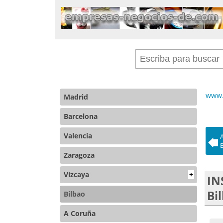
www.
Madrid
Barcelona
Valencia
B
Zaragoza
Vizcaya
+
IN
Bi
Bilbao
A Coruña