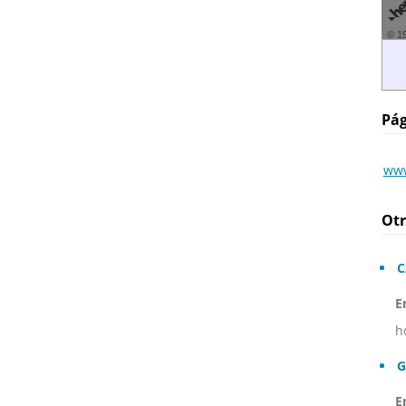
© 1
Pág
www
Otr
C
E
h
G
E