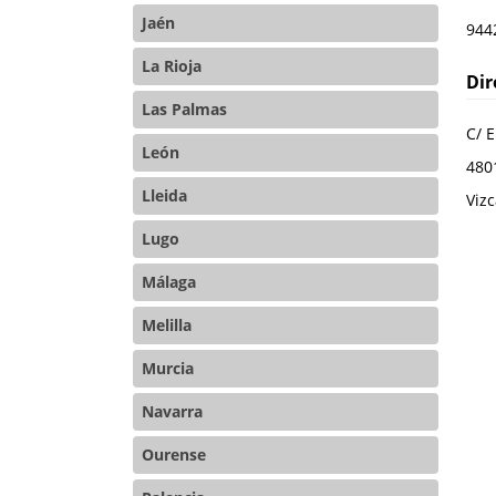
Jaén
944
La Rioja
Dir
Las Palmas
C/ E
León
480
Lleida
Viz
Lugo
Málaga
Melilla
Murcia
Navarra
Ourense