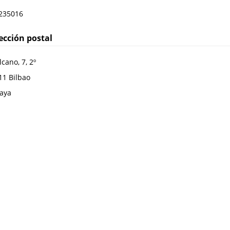
235016
ección postal
lcano, 7, 2º
11
Bilbao
caya