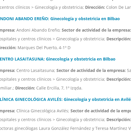
 centros clínicos > Ginecología y obstetricia;
Dirección:
Colon De Larr
NDONI ABANDO EREÑO: Ginecología y obstetricia en Bilbao
mpresa:
Andoni Abando Ereño;
Sector de actividad de la empresa:
ospitales y centros clínicos > Ginecología y obstetricia;
Descripción:
irección:
Marques Del Puerto, 4-1º D
ENTRO LASAITASUNA: Ginecología y obstetricia en Bilbao
mpresa:
Centro Lasaitasuna;
Sector de actividad de la empresa:
Sa
ospitales y centros clínicos > Ginecología y obstetricia;
Descripción:
amiliar.;
Dirección:
Calle Ercilla, 7, 1º Izqda.
LÍNICA GINECOLÓGICA AVILÉS: Ginecología y obstetricia en Avilé
mpresa:
Clínica Ginecológica Avilés;
Sector de actividad de la emp
ospitales y centros clínicos > Ginecología y obstetricia;
Descripción:
octoras ginecólogas Laura González Fernández y Teresa Martínez V