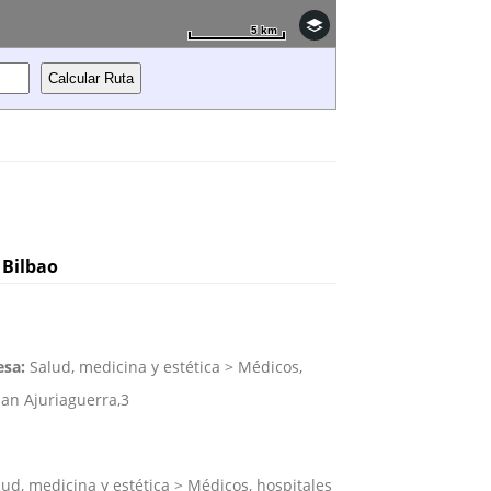
5 km
5 km
 Bilbao
esa:
Salud, medicina y estética > Médicos,
an Ajuriaguerra,3
ud, medicina y estética > Médicos, hospitales