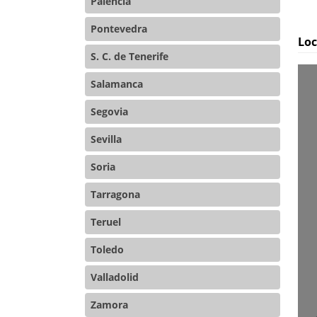
Palencia
Pontevedra
Loc
S. C. de Tenerife
Salamanca
Segovia
Sevilla
Soria
Tarragona
Teruel
Toledo
Valladolid
Zamora