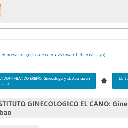
empresas-negocios-de.com
›
vizcaya
›
bilbao (vizcaya)
ANDONI ABANDO EREÑO: Ginecología y obstetricia en
LUIS
ilbao
STITUTO GINECOLOGICO EL CANO: Gineco
lbao