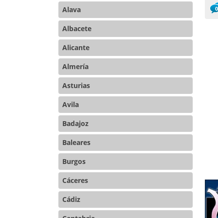
Alava
Co
Albacete
Alicante
Almería
Asturias
Avila
Badajoz
Baleares
Burgos
Cáceres
Cádiz