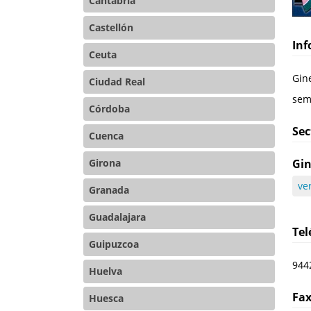
Cantabria
Castellón
Inf
Ceuta
Gine
Ciudad Real
sem
Córdoba
Sec
Cuenca
Girona
Gin
ve
Granada
Guadalajara
Te
Guipuzcoa
944
Huelva
Fa
Huesca