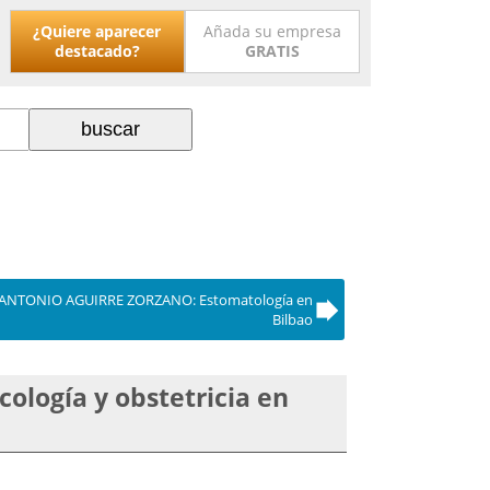
¿Quiere aparecer
Añada su empresa
destacado?
GRATIS
 ANTONIO AGUIRRE ZORZANO: Estomatología en
Bilbao
logía y obstetricia en