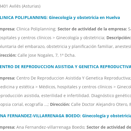
3401 Avilés (Asturias)
LINICA POLIPLANNING: Ginecología y obstetricia en Huelva
mpresa:
Clinica Poliplanning;
Sector de actividad de la empresa:
Sa
ospitales y centros clínicos > Ginecología y obstetricia;
Descripción:
oluntaria del embarazo, obstetricia y planificación familiar, anestesi
irección:
Calle Jose Nogales, 7, 1ª Dcha.
ENTRO DE REPRODUCCION ASISTIDA Y GENETICA REPRODUCTIVA: Gi
mpresa:
Centro De Reproduccion Asistida Y Genetica Reproductiva
edicina y estética > Médicos, hospitales y centros clínicos > Ginecol
eproducción asistida, esterilidad e infertilidad. Diagnóstico genéti
opsia corial, ecografía ...;
Dirección:
Calle Doctor Alejandro Otero, 
NA FERNANDEZ-VILLARRENAGA BOEDO: Ginecología y obstetricia
mpresa:
Ana Fernandez-villarrenaga Boedo;
Sector de actividad d