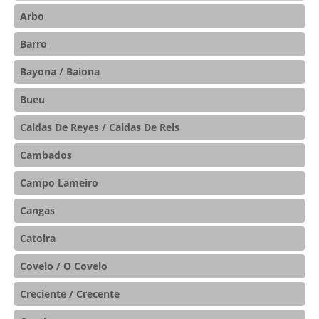
Arbo
Barro
Bayona / Baiona
Bueu
Caldas De Reyes / Caldas De Reis
Cambados
Campo Lameiro
Cangas
Catoira
Covelo / O Covelo
Creciente / Crecente