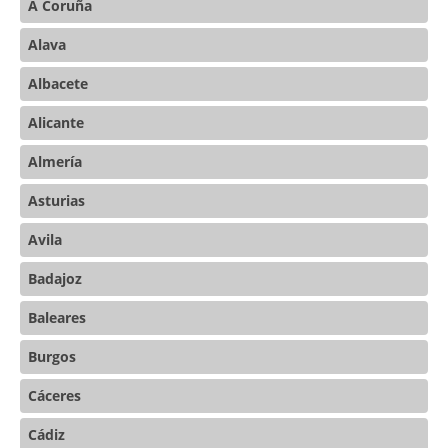
A Coruña
Alava
Albacete
Alicante
Almería
Asturias
Avila
Badajoz
Baleares
Burgos
Cáceres
Cádiz