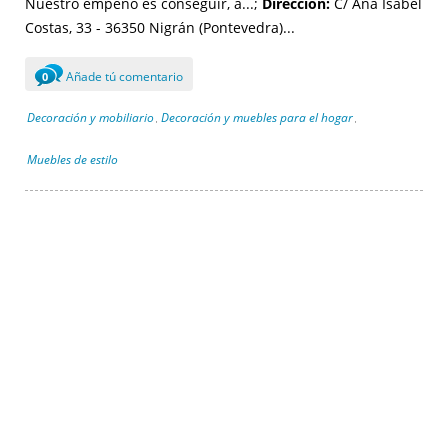
Nuestro empeño es conseguir, a...;
Dirección:
C/ Ana Isabel
Costas, 33 - 36350 Nigrán (Pontevedra)...
Añade tú comentario
0
Decoración y mobiliario
Decoración y muebles para el hogar
,
,
Muebles de estilo