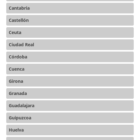
Cantabria
Castellón
Ceuta
Ciudad Real
Córdoba
Cuenca
Girona
Granada
Guadalajara
Guipuzcoa
Huelva