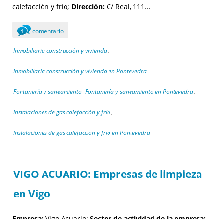
calefacción y frío;
Dirección:
C/ Real, 111...
comentario
1
Inmobiliaria construcción y vivienda
,
Inmobiliaria construcción y vivienda en Pontevedra
,
Fontanería y saneamiento
Fontanería y saneamiento en Pontevedra
,
,
Instalaciones de gas calefacción y frío
,
Instalaciones de gas calefacción y frío en Pontevedra
VIGO ACUARIO: Empresas de limpieza
en Vigo
Empresa:
Vigo Acuario;
Sector de actividad de la empresa: