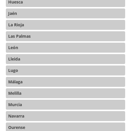
Huesca
Jaén
La Rioja
Las Palmas
León
Lleida
Lugo
Málaga
Melilla
Murcia
Navarra
Ourense