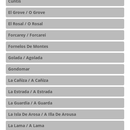
Cuntis
El Grove / O Grove
El Rosal / O Rosal
Forcarey / Forcarei
Fornelos De Montes
Golada / Agolada
Gondomar
La Cañiza / A Cañiza
La Estrada / A Estrada
La Guardia / A Guarda
La Isla De Arosa / A Illa De Arousa
La Lama / A Lama