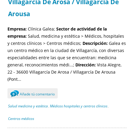
Villagarcía De Arosa / Villagarcía De
Arousa
Empresa:
Clínica Galea;
Sector de actividad de la
empresa:
Salud, medicina y estética > Médicos, hospitales
y centros clínicos > Centros médicos;
Descripción:
Galea es
un centro médico en la ciudad de Villagarcía, con diversas
especialidades entre las que se encuentran: medicina
general, reconocimientos médi...;
Dirección:
Vista Alegre,
22 - 36600 Villagarcía De Arosa / Villagarcía De Arousa
(Pont...
Añade tú comentario
0
Salud medicina y estética
Médicos hospitales y centros clínicos
,
,
Centros médicos