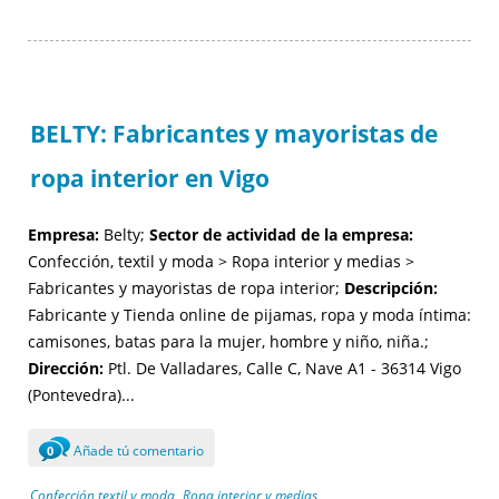
BELTY: Fabricantes y mayoristas de
ropa interior en Vigo
Empresa:
Belty;
Sector de actividad de la empresa:
Confección, textil y moda > Ropa interior y medias >
Fabricantes y mayoristas de ropa interior;
Descripción:
Fabricante y Tienda online de pijamas, ropa y moda íntima:
camisones, batas para la mujer, hombre y niño, niña.;
Dirección:
Ptl. De Valladares, Calle C, Nave A1 - 36314 Vigo
(Pontevedra)...
Añade tú comentario
0
Confección textil y moda
Ropa interior y medias
,
,