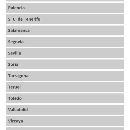
Palencia
S. C. de Tenerife
Salamanca
Segovia
Sevilla
Soria
Tarragona
Teruel
Toledo
Valladolid
Vizcaya