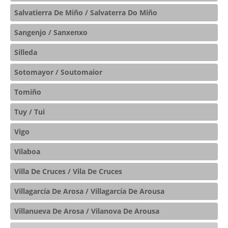
Salvatierra De Miño / Salvaterra Do Miño
Sangenjo / Sanxenxo
Silleda
Sotomayor / Soutomaior
Tomiño
Tuy / Tui
Vigo
Vilaboa
Villa De Cruces / Vila De Cruces
Villagarcía De Arosa / Villagarcía De Arousa
Villanueva De Arosa / Vilanova De Arousa