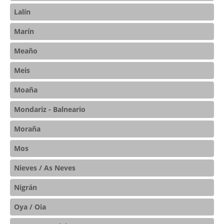
Lalín
Marín
Meaño
Meis
Moaña
Mondariz - Balneario
Moraña
Mos
Nieves / As Neves
Nigrán
Oya / Oia