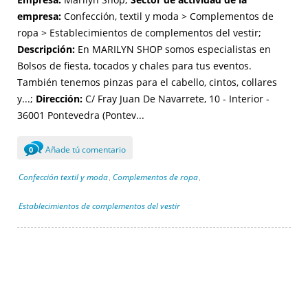
empresa:
Confección, textil y moda > Complementos de
ropa > Establecimientos de complementos del vestir;
Descripción:
En MARILYN SHOP somos especialistas en
Bolsos de fiesta, tocados y chales para tus eventos.
También tenemos pinzas para el cabello, cintos, collares
y...;
Dirección:
C/ Fray Juan De Navarrete, 10 - Interior -
36001 Pontevedra (Pontev...
Añade tú comentario
0
Confección textil y moda
Complementos de ropa
,
,
Establecimientos de complementos del vestir