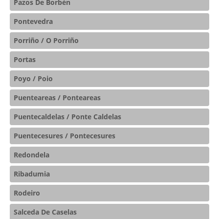
Pazos De Borbén
Pontevedra
Porriño / O Porriño
Portas
Poyo / Poio
Puenteareas / Ponteareas
Puentecaldelas / Ponte Caldelas
Puentecesures / Pontecesures
Redondela
Ribadumia
Rodeiro
Salceda De Caselas