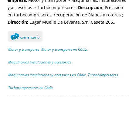
empresa:
Motor y transporte > Maquinarias, instalaciones
y accesorios > Turbocompresores;
Descripción:
Precisión
en turbocompresores, recuperación de álabes y rotores.;
Dirección:
Lugar Muelle De Levante, S/n, Caseta 206...
comentario
1
Motor y transporte
Motor y transporte en Cádiz
,
,
Maquinarias instalaciones y accesorios
,
Maquinarias instalaciones y accesorios en Cádiz
Turbocompresores
,
,
Turbocompresores en Cádiz