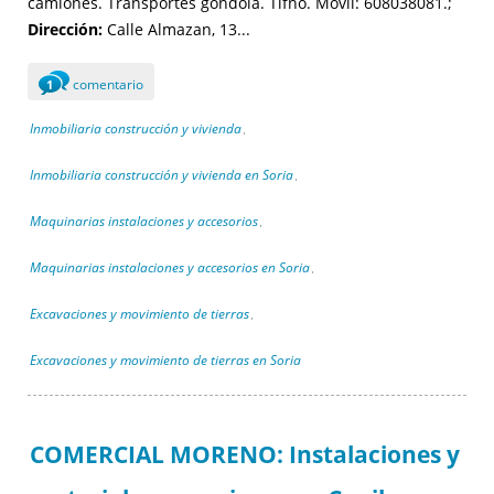
camiones. Transportes góndola. Tlfno. Móvil: 608038081.;
Dirección:
Calle Almazan, 13...
comentario
1
Inmobiliaria construcción y vivienda
,
Inmobiliaria construcción y vivienda en Soria
,
Maquinarias instalaciones y accesorios
,
Maquinarias instalaciones y accesorios en Soria
,
Excavaciones y movimiento de tierras
,
Excavaciones y movimiento de tierras en Soria
COMERCIAL MORENO: Instalaciones y