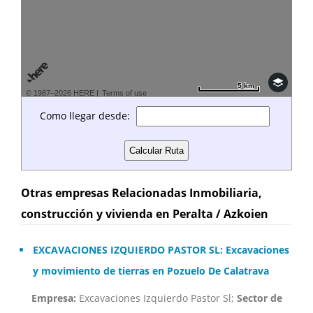
5 km
5 km
© 1987–2026 HERE |
Terms of use
Como llegar desde:
Otras empresas Relacionadas Inmobiliaria,
construcción y vivienda en Peralta / Azkoien
EXCAVACIONES IZQUIERDO PASTOR SL: Excavaciones
y movimiento de tierras en Pozuelo De Calatrava
Empresa:
Excavaciones Izquierdo Pastor Sl;
Sector de