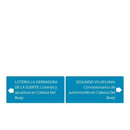
LOTERIA LA HERRADURA
SEGUNDO VILAPLANA:
DE LA SUERTE: Loterías y
Concesionarios de
apuestas en Cabeza Del
automóviles en Cabeza Del
Buey
Buey