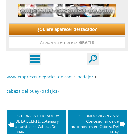
¿Quiere aparecer destacado?
Añada su empresa
GRATIS
www.empresas-negocios-de.com
›
badajoz
›
cabeza del buey (badajoz)
LOTERIA LA HERRADURA
SEGUNDO VILAPLANA:
DE LA SUERTE: Loterías y
Concesionarios de
apuestas en Cabeza Del
automóviles en Cabeza Del
Buey
Buey