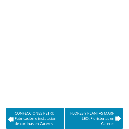
CONFECCIONES PETRI:
FLORES Y PLANTAS MARI-
Fabricación e instalación
LEO: Floristerías en
de cortinas en Caceres
Caceres