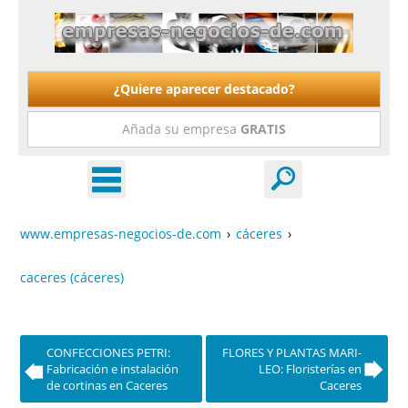
¿Quiere aparecer destacado?
Añada su empresa
GRATIS
www.empresas-negocios-de.com
›
cáceres
›
caceres (cáceres)
CONFECCIONES PETRI:
FLORES Y PLANTAS MARI-
Fabricación e instalación
LEO: Floristerías en
de cortinas en Caceres
Caceres