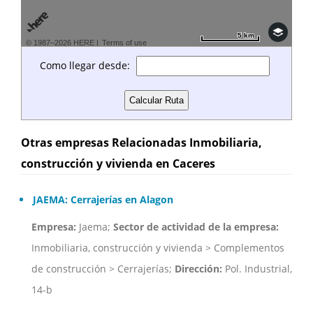
5 km
5 km
© 1987–2026 HERE |
Terms of use
Como llegar desde:
Otras empresas Relacionadas Inmobiliaria,
construcción y vivienda en Caceres
JAEMA: Cerrajerías en Alagon
Empresa:
Jaema;
Sector de actividad de la empresa:
Inmobiliaria, construcción y vivienda > Complementos
de construcción > Cerrajerías;
Dirección:
Pol. Industrial,
14-b