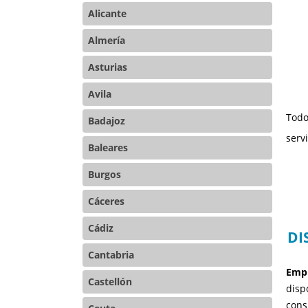
Alicante
Almería
Asturias
Avila
Todo
Badajoz
serv
Baleares
Burgos
Cáceres
Cádiz
DI
Cantabria
Empr
Castellón
disp
cons