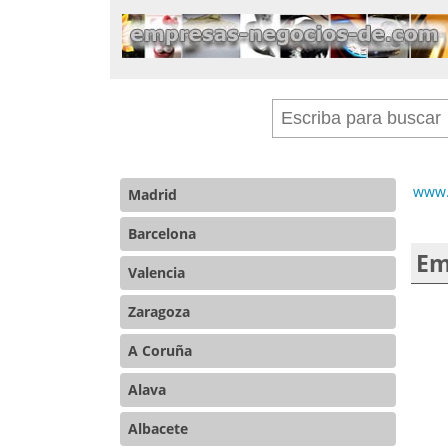
www.
Madrid
Barcelona
Em
Valencia
Zaragoza
A Coruña
Alava
Albacete