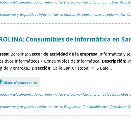
mática y telecomunicaciones
Informática y telecomunicaciones en Cantabria
Abaste
,
,
ecimientos y dispositivos informáticos en Cantabria
Consumibles de informática
Co
,
,
ROLINA: Consumibles de informática en San
esa:
Berolina;
Sector de actividad de la empresa:
Informática y t
ositivos informáticos > Consumibles de informática;
Descripción:
Ve
gida y entrega.;
Dirección:
Calle San Cristobal, 4º 6 Bajo...
Añade tú comentario
mática y telecomunicaciones
Informática y telecomunicaciones en Guipuzcoa
Abaste
,
,
ecimientos y dispositivos informáticos en Guipuzcoa
Consumibles de informática
C
,
,