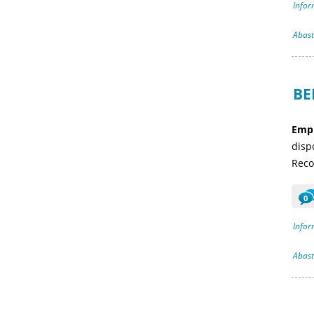
Infor
Abast
BE
Empr
disp
Reco
0
Infor
Abast