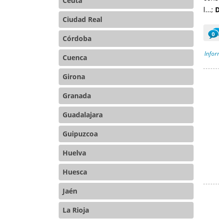
Ceuta
l...;
D
Ciudad Real
0
Córdoba
Infor
Cuenca
Girona
Granada
Guadalajara
Guipuzcoa
Huelva
Huesca
Jaén
La Rioja