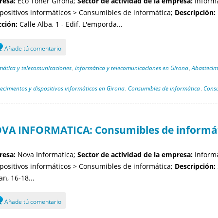
esa:
Eco Toner Girona;
Sector de actividad de la empresa:
Informá
spositivos informáticos > Consumibles de informática;
Descripción:
cción:
Calle Alba, 1 - Edif. L'emporda...
Añade tú comentario
mática y telecomunicaciones
Informática y telecomunicaciones en Girona
Abastecimi
,
,
ecimientos y dispositivos informáticos en Girona
Consumibles de informática
Consu
,
,
VA INFORMATICA: Consumibles de informát
esa:
Nova Informatica;
Sector de actividad de la empresa:
Informá
spositivos informáticos > Consumibles de informática;
Descripción:
n, 16-18...
Añade tú comentario