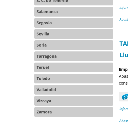
S. C. de Tenerife
Infor
Salamanca
Abast
Segovia
Sevilla
TA
Soria
Ll
Tarragona
Teruel
Empr
Abas
Toledo
cons
Valladolid
0
Vizcaya
Infor
Zamora
Abast