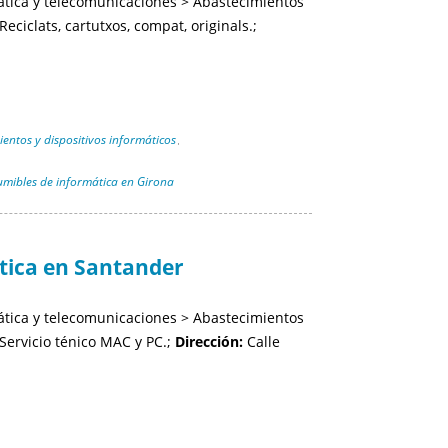
tica y telecomunicaciones > Abastecimientos
Reciclats, cartutxos, compat, originals.;
entos y dispositivos informáticos
,
mibles de informática en Girona
ica en Santander
tica y telecomunicaciones > Abastecimientos
Servicio ténico MAC y PC.;
Dirección:
Calle