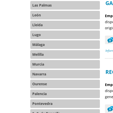
GA
Las Palmas
León
Empr
disp
Lleida
orig
Lugo
0
Málaga
Infor
Melilla
Murcia
RE
Navarra
Ourense
Empr
disp
Palencia
gene
Pontevedra
0