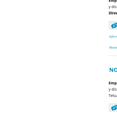
Empr
y di
Dire
0
Infor
Abast
NO
Empr
y di
Tetua
0