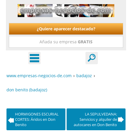
¿Quiere aparecer destacado?
Añada su empresa
GRATIS
www.empresas-negocios-de.com
›
badajoz
›
don benito (badajoz)
HORMIGONES ESCURIAL
LA SEPULVEDANA:
CORTES: Áridos en Don
Servicios y alquiler de
Benito
autocares en Don Benito