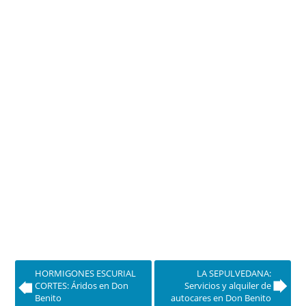
HORMIGONES ESCURIAL
LA SEPULVEDANA:
CORTES: Áridos en Don
Servicios y alquiler de
Benito
autocares en Don Benito