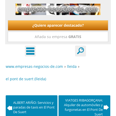
¿Quiere aparecer destacado?
Añada su empresa
GRATIS
www.empresas-negocios-de.com
›
lleida
›
el pont de suert (lleida)
VIATGES RIBAGORÇANA:
ALBERT ARIÑO: Servicios y
Alquiler de automóviles y
paradas de taxis en El Pont
furgonetas en El Pont De
De Suert
Suert