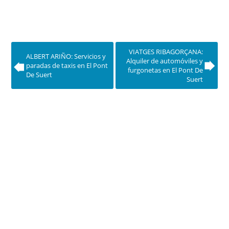
VIATGES RIBAGORÇANA:
ALBERT ARIÑO: Servicios y
Alquiler de automóviles y
paradas de taxis en El Pont
furgonetas en El Pont De
De Suert
Suert