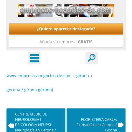
¿Quiere aparecer destacado?
Añada su empresa
GRATIS
www.empresas-negocios-de.com
›
girona
›
gerona / girona (girona)
CENTRE MEDIC DE
NEUROLOGIA I
FLORISTERIA CARLA:
PSICOLOGIA NEUPSI:
Floristerías en Gerona /
Neurología en Gerona /
Girona