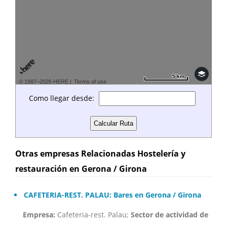
5 km
5 km
© 1987–2026 HERE |
Terms of use
Como llegar desde:
Otras empresas Relacionadas Hostelería y
restauración en Gerona / Girona
CAFETERIA-REST. PALAU: Bares en Gerona / Girona
Empresa:
Cafeteria-rest. Palau;
Sector de actividad de