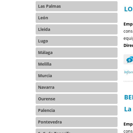
Las Palmas
LO
León
Empr
Lleida
cons
equi
Lugo
Dire
Málaga
0
Melilla
Infor
Murcia
Navarra
BE
Ourense
La
Palencia
Pontevedra
Empr
cons