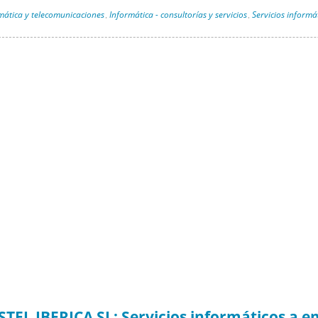
mática y telecomunicaciones
Informática - consultorías y servicios
Servicios informá
,
,
STEL IBERICA SL: Servicios informáticos a 