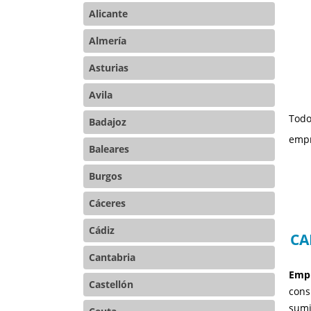
Alicante
Almería
Asturias
Avila
Todo
Badajoz
empr
Baleares
Burgos
Cáceres
Cádiz
CA
Cantabria
Empr
Castellón
cons
sumi