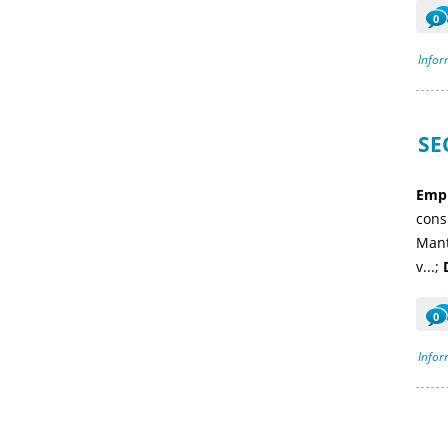
0
Infor
SE
Empr
cons
Mant
v...;
0
Infor