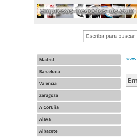
www.
Madrid
Barcelona
Em
Valencia
Zaragoza
A Coruña
Alava
Albacete