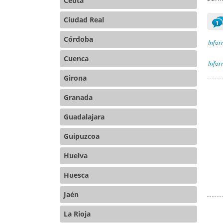
Ceuta
Ciudad Real
1
Córdoba
Infor
Cuenca
Inform
Girona
Granada
Guadalajara
Guipuzcoa
Huelva
Huesca
Jaén
La Rioja