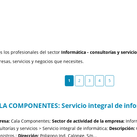
s los profesionales del sector
Informática - consultorías y servici
esas, servicios y negocios que necesites.
1
2
3
4
5
LA COMPONENTES: Servicio integral de infor
esa:
Cala Componentes;
Sector de actividad de la empresa:
Infor
ultorías y servicios > Servicio integral de informática;
Descripción:
C
nistros.;
Dirección:
Poligono Ind. Calonge, S/n...