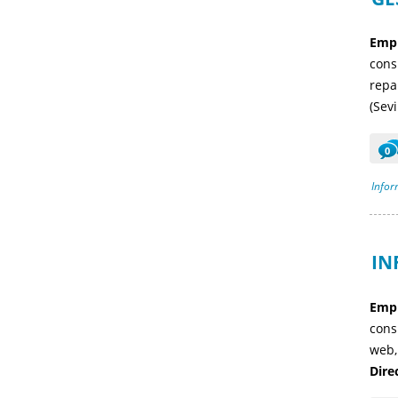
Empr
cons
repa
(Sevil
0
Infor
IN
Empr
cons
web,
Dire