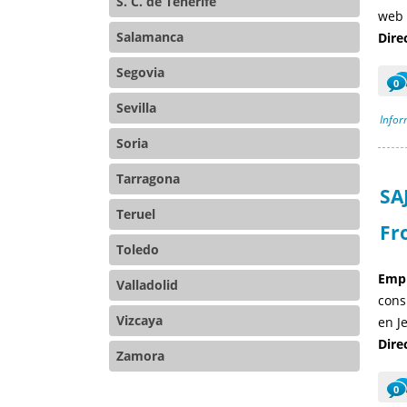
S. C. de Tenerife
web 
Salamanca
Dire
Segovia
0
Sevilla
Infor
Soria
Tarragona
SA
Teruel
Fr
Toledo
Empr
Valladolid
cons
Vizcaya
en J
Dire
Zamora
0