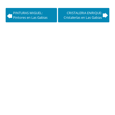
PINTURAS MIGUEL:
CRISTALERIA ENRIQUE:
Pintores en Las Gabias
Cristalerías en Las Gabias