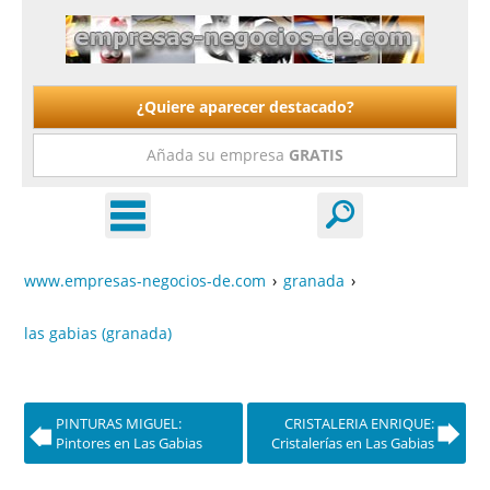
¿Quiere aparecer destacado?
Añada su empresa
GRATIS
www.empresas-negocios-de.com
›
granada
›
las gabias (granada)
PINTURAS MIGUEL:
CRISTALERIA ENRIQUE:
Pintores en Las Gabias
Cristalerías en Las Gabias