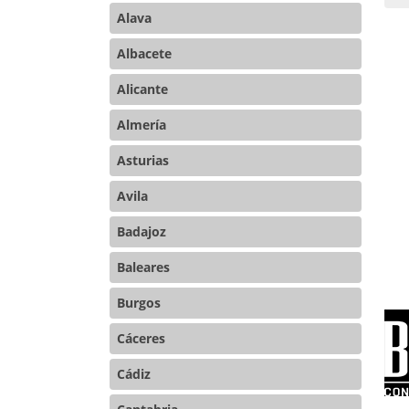
Alava
Co
Albacete
Alicante
Almería
Asturias
Avila
Badajoz
Baleares
Burgos
Cáceres
Cádiz