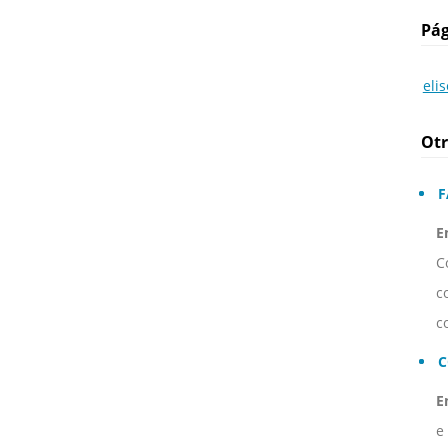
Pág
eli
Otr
F
E
C
c
c
C
E
e