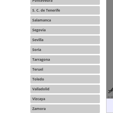
Pontevedra
S. C. de Tenerife
Salamanca
Segovia
Sevilla
Soria
Tarragona
Teruel
Toledo
Valladolid
© 1
Vizcaya
Zamora