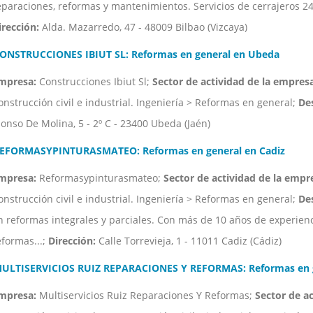
eparaciones, reformas y mantenimientos. Servicios de cerrajeros 24 
irección:
Alda. Mazarredo, 47 - 48009 Bilbao (Vizcaya)
ONSTRUCCIONES IBIUT SL: Reformas en general en Ubeda
mpresa:
Construcciones Ibiut Sl;
Sector de actividad de la empresa
onstrucción civil e industrial. Ingeniería > Reformas en general;
Des
lonso De Molina, 5 - 2º C - 23400 Ubeda (Jaén)
EFORMASYPINTURASMATEO: Reformas en general en Cadiz
mpresa:
Reformasypinturasmateo;
Sector de actividad de la empr
onstrucción civil e industrial. Ingeniería > Reformas en general;
Des
n reformas integrales y parciales. Con más de 10 años de experienc
eformas...;
Dirección:
Calle Torrevieja, 1 - 11011 Cadiz (Cádiz)
ULTISERVICIOS RUIZ REPARACIONES Y REFORMAS: Reformas en g
mpresa:
Multiservicios Ruiz Reparaciones Y Reformas;
Sector de a