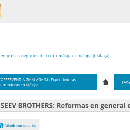
empresas-negocios-de.com
›
málaga
›
málaga (málaga)
COFFEEVENDINGMALAGA S.L: Expendedoras
TAX&
automáticas en Málaga
ISEEV BROTHERS: Reformas en general 
Añadir comentarios
0