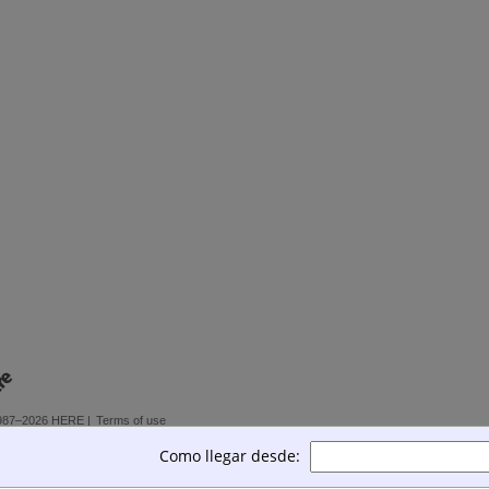
987–2026 HERE |
Terms of use
Como llegar desde: