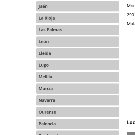
Mor
Jaén
290
La Rioja
Mál
Las Palmas
León
Lleida
Lugo
Melilla
Murcia
Navarra
Ourense
Loc
Palencia