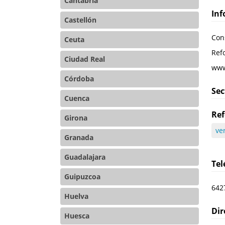
Cantabria
Inf
Castellón
Cons
Ceuta
Refo
Ciudad Real
www
Córdoba
Sec
Cuenca
Ref
Girona
ve
Granada
Guadalajara
Te
Guipuzcoa
642
Huelva
Dir
Huesca