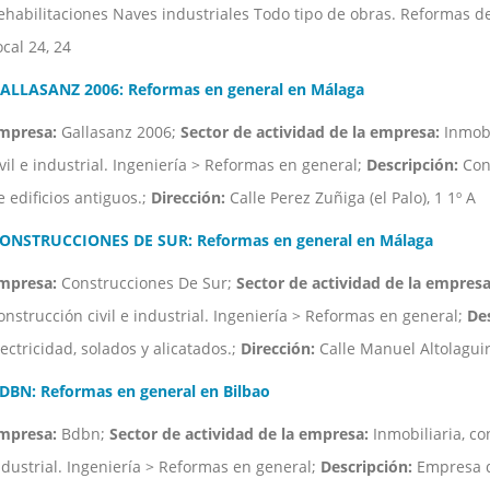
ehabilitaciones Naves industriales Todo tipo de obras. Reformas de
ocal 24, 24
ALLASANZ 2006: Reformas en general en Málaga
mpresa:
Gallasanz 2006;
Sector de actividad de la empresa:
Inmobi
ivil e industrial. Ingeniería > Reformas en general;
Descripción:
Cons
e edificios antiguos.;
Dirección:
Calle Perez Zuñiga (el Palo), 1 1º A
ONSTRUCCIONES DE SUR: Reformas en general en Málaga
mpresa:
Construcciones De Sur;
Sector de actividad de la empresa
onstrucción civil e industrial. Ingeniería > Reformas en general;
Des
lectricidad, solados y alicatados.;
Dirección:
Calle Manuel Altolaguir
DBN: Reformas en general en Bilbao
mpresa:
Bdbn;
Sector de actividad de la empresa:
Inmobiliaria, co
ndustrial. Ingeniería > Reformas en general;
Descripción:
Empresa de