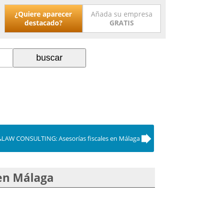
¿Quiere aparecer
Añada su empresa
destacado?
GRATIS
LAW CONSULTING: Asesorías fiscales en Málaga
en Málaga