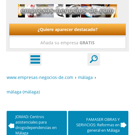
¿Quiere aparecer destacado?
Añada su empresa
GRATIS
www.empresas-negocios-de.com
›
málaga
›
málaga (málaga)
JOMAD: Centros
FAMASER OBRAS Y
asistenciales para
SERVICIOS: Reformas en
drogodependencias en
general en Málaga
Málaga