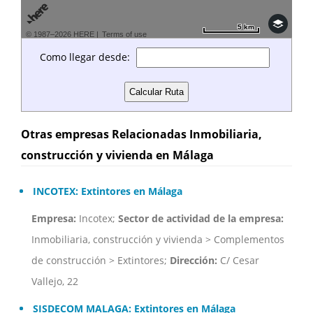
5 km
5 km
© 1987–2026 HERE |
Terms of use
Como llegar desde:
Otras empresas Relacionadas Inmobiliaria,
construcción y vivienda en Málaga
INCOTEX: Extintores en Málaga
Empresa:
Incotex;
Sector de actividad de la empresa:
Inmobiliaria, construcción y vivienda > Complementos
de construcción > Extintores;
Dirección:
C/ Cesar
Vallejo, 22
SISDECOM MALAGA: Extintores en Málaga