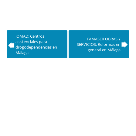
JOMAD: Centros
FAMASER OBRAS Y
asistenciales para
SERVICIOS: Reformas en
drogodependencias en
general en Málaga
Málaga