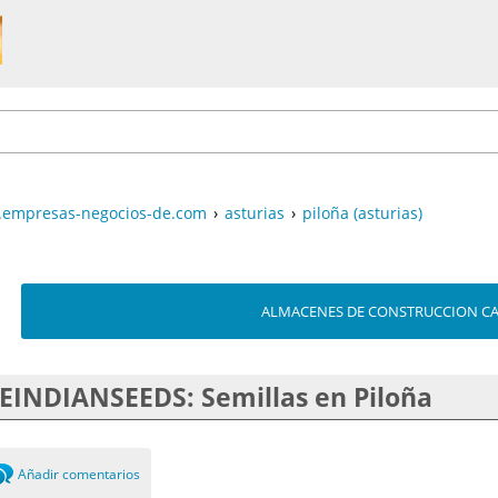
empresas-negocios-de.com
›
asturias
›
piloña (asturias)
ALMACENES DE CONSTRUCCION CASA 
EINDIANSEEDS: Semillas en Piloña
Añadir comentarios
0