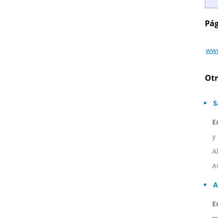
Pág
www
Otr
S
E
y
A
A
A
E