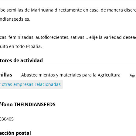
ibe semillas de Marihuana directamente en casa, de manera discreta
indianseeds.es.
cas, feminizadas, autoflorecientes, sativas... elije la variedad des
tuito en todo España.
tores de actividad
illas
Abastecimientos y materiales para la Agricultura
Agr
r otras empresas relacionadas
léfono
THEINDIANSEEDS
030405
ección postal