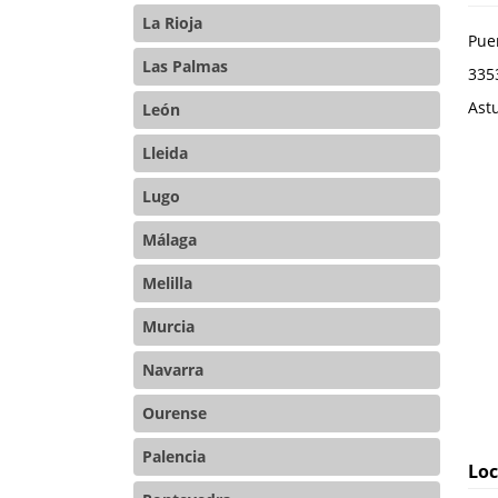
La Rioja
Pue
Las Palmas
335
Ast
León
Lleida
Lugo
Málaga
Melilla
Murcia
Navarra
Ourense
Palencia
Loc