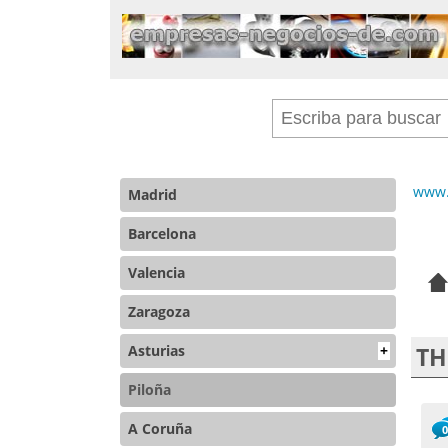
www.
Madrid
Barcelona
Valencia
Zaragoza
Asturias
+
TH
Piloña
A Coruña