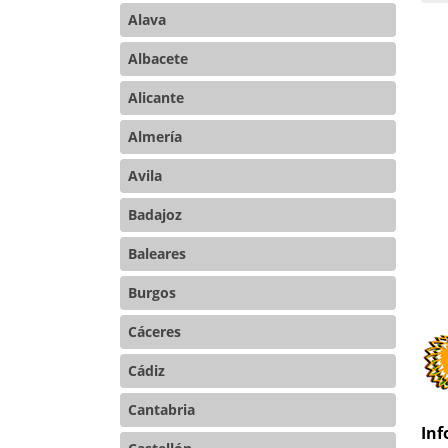
Co
Alava
Albacete
Alicante
Almería
Avila
Badajoz
Baleares
Burgos
Cáceres
Cádiz
Cantabria
Inf