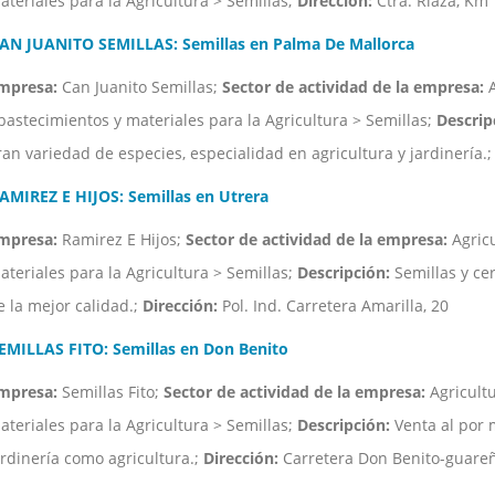
ateriales para la Agricultura > Semillas;
Dirección:
Ctra. Riaza, Km 1
AN JUANITO SEMILLAS: Semillas en Palma De Mallorca
mpresa:
Can Juanito Semillas;
Sector de actividad de la empresa:
A
bastecimientos y materiales para la Agricultura > Semillas;
Descrip
ran variedad de especies, especialidad en agricultura y jardinería.
AMIREZ E HIJOS: Semillas en Utrera
mpresa:
Ramirez E Hijos;
Sector de actividad de la empresa:
Agricu
ateriales para la Agricultura > Semillas;
Descripción:
Semillas y cer
e la mejor calidad.;
Dirección:
Pol. Ind. Carretera Amarilla, 20
EMILLAS FITO: Semillas en Don Benito
mpresa:
Semillas Fito;
Sector de actividad de la empresa:
Agricultu
ateriales para la Agricultura > Semillas;
Descripción:
Venta al por m
ardinería como agricultura.;
Dirección:
Carretera Don Benito-guareñ