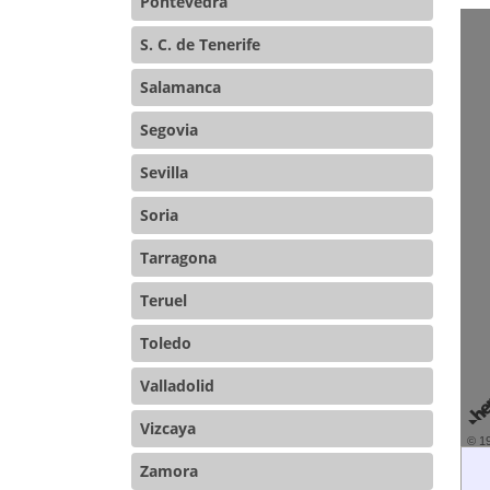
Pontevedra
S. C. de Tenerife
Salamanca
Segovia
Sevilla
Soria
Tarragona
Teruel
Toledo
Valladolid
Vizcaya
© 1
Zamora