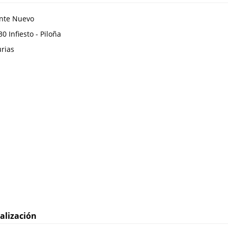
nte Nuevo
30
Infiesto - Piloña
urias
alización