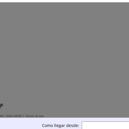
987–2026 HERE |
Terms of use
Como llegar desde: