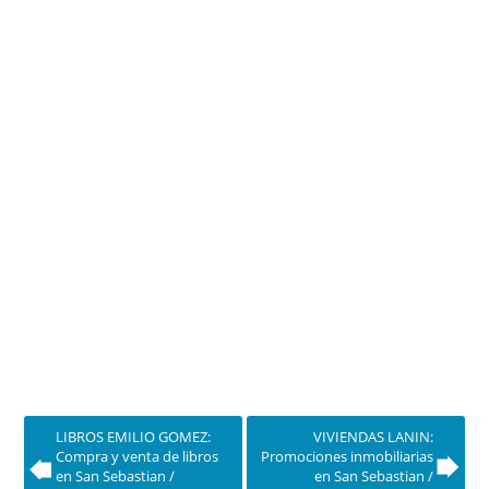
LIBROS EMILIO GOMEZ:
VIVIENDAS LANIN:
Compra y venta de libros
Promociones inmobiliarias
en San Sebastian /
en San Sebastian /