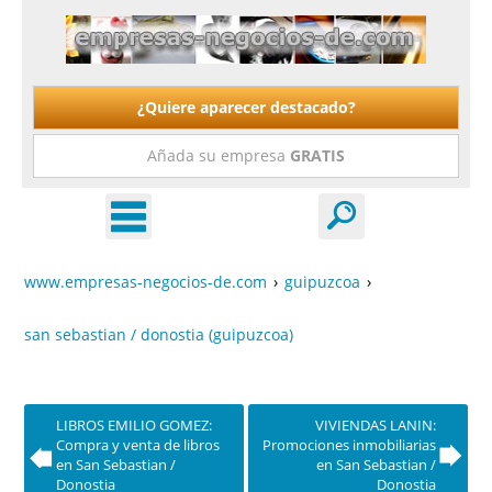
¿Quiere aparecer destacado?
Añada su empresa
GRATIS
www.empresas-negocios-de.com
›
guipuzcoa
›
san sebastian / donostia (guipuzcoa)
LIBROS EMILIO GOMEZ:
VIVIENDAS LANIN:
Compra y venta de libros
Promociones inmobiliarias
en San Sebastian /
en San Sebastian /
Donostia
Donostia