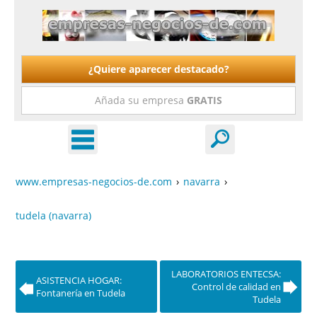
¿Quiere aparecer destacado?
Añada su empresa
GRATIS
www.empresas-negocios-de.com
›
navarra
›
tudela (navarra)
LABORATORIOS ENTECSA:
ASISTENCIA HOGAR:
Control de calidad en
Fontanería en Tudela
Tudela