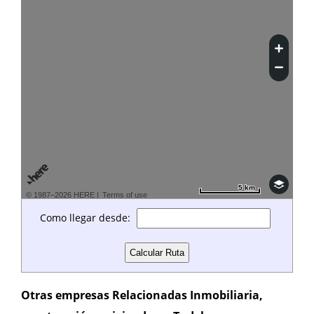
5 km
5 km
© 1987–2026 HERE |
Terms of use
Como llegar desde:
Otras empresas Relacionadas Inmobiliaria,