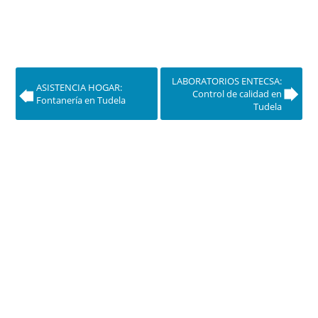
LABORATORIOS ENTECSA:
ASISTENCIA HOGAR:
Control de calidad en
Fontanería en Tudela
Tudela